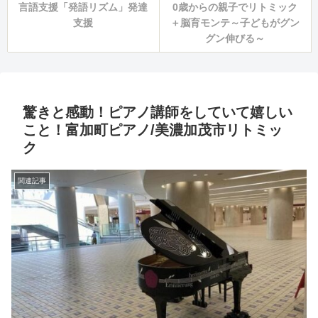
言語支援「発語リズム」発達
0歳からの親子でリトミック
支援
＋脳育モンテ～子どもがグン
グン伸びる～
驚きと感動！ピアノ講師をしていて嬉しい
こと！富加町ピアノ/美濃加茂市リトミッ
ク
関連記事