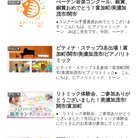
達にも良い多方面で成長できる幼児期の
べーテン音楽コンクール、銀賞、
関連記事
習い事です。グングン成長するので、3歳
銅賞おめでとう！富加町/美濃加
までの黄金期に初めての習い事としてオ
茂市/関市
ススメします。
●コンクール予選通過おめでとうございま
す！こんにちは、ピアノリトミック ト
ーン みほこ先生です。今回、べーテン
音楽コンクールに初参加されたお二人の
生徒さんが、嬉しいご報告をしてくれま
した！銀賞、銅賞をいただき、予選通過
ピティナ・ステップ3名出場！富
関連記事
となりました。おめでと...
加町/関市/美濃加茂市/ピアノ/リト
ミック
ピティナ・ステップ３名参加！富加町/関
市/美濃加茂市/ピアノリトミック● こん
にちは。ピアノリトミック トーン み
ほこ先生です。今日は、当教室の生徒さ
ん３名がピティナ・ステップに参加され
ました。人前で演奏することはとても勇
リトミック体験会、ご参加ありが
関連記事
気のいることですが...
とうございました！美濃加茂市/
関市/富加町
● リトミック体験会、ご参加ありがとう
ございました！先日はリトミック体験会
にたくさんのお友達が参加してくださ
り、ありがとうございました。 今回
は、初めて「絵本リトミック」をレッス