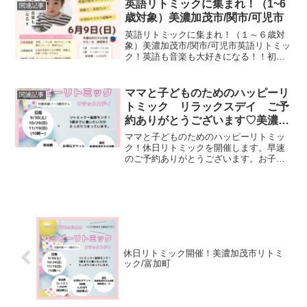
ンに入れました。３月の絵本は「おひな
英語リトミックに集まれ！（1~6
関連記事
さまとこひなちゃん」リ...
歳対象）美濃加茂市/関市/可児市
英語リトミックに集まれ！（１～６歳対
象）美濃加茂市/関市/可児市英語リトミッ
ク！英語も音楽も大好きになる！！初め
ての試みです！いつもの楽しいリトミッ
クを英語で行います。英語講師には松本
久美子先生です。中学時代は英語が嫌い
ママと子どものためのハッピーリ
関連記事
で0点だった。そこか...
トミック リラックスデイ ご予
約ありがとうございます♡美濃加
茂市リトミック
ママと子どものためのハッピーリトミッ
ク！休日リトミックを開催します。早速
のご予約ありがとうございます。お子様
の初めての習い事にとてもオススメのリ
トミックです。「聴く力」「集中力」
「運動機能の発達」にとても良いリトミ
ック。ピアノを習う前に、基礎基盤を作
ります。
休日リトミック開催！美濃加茂市リトミ
ック/富加町