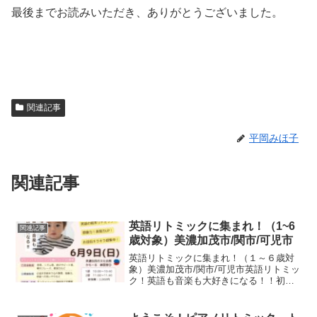
最後までお読みいただき、ありがとうございました。
関連記事
平岡みほ子
関連記事
英語リトミックに集まれ！（1~6
関連記事
歳対象）美濃加茂市/関市/可児市
英語リトミックに集まれ！（１～６歳対
象）美濃加茂市/関市/可児市英語リトミッ
ク！英語も音楽も大好きになる！！初め
ての試みです！いつもの楽しいリトミッ
クを英語で行います。英語講師には松本
久美子先生です。中学時代は英語が嫌い