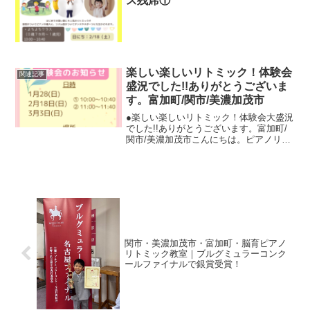
ス残席①
楽しい楽しいリトミック！体験会
関連記事
盛況でした!!ありがとうございま
す。富加町/関市/美濃加茂市
●楽しい楽しいリトミック！体験会大盛況
でした!!ありがとうございます。富加町/
関市/美濃加茂市こんにちは。ピアノリト
ミック トーン みほこ先生です。先日
のリトミック体験会では、たくさんの親
子にご参加いただき、ありがとうござい
ました。皆様、「...
関市・美濃加茂市・富加町・脳育ピアノ
リトミック教室｜ブルグミュラーコンク
ールファイナルで銀賞受賞！