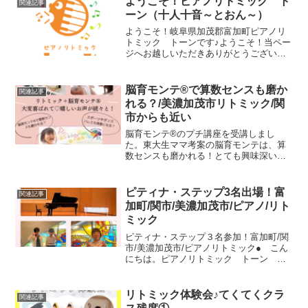
ようこそ！ピアノリトミック ト
関連記事
で0点だった。そこか...
ーン（十人十音～とおん～）
ようこそ！岐阜県加茂郡富加町ピアノリ
トミック トーンです♪ようこそ！当ペー
ジへお越しいただきありがとうございま
す。 ピアノリトミック トーンでは、そ
れぞれの個性を大切に、幼児から大人ま
で楽しく丁寧にレッスンしております！
脳育モンテ®で算数センスも磨か
関連記事
●2歳～5歳のピアノ...
れる？/美濃加茂市リトミック/関
市からも近い
脳育モンテ®のプチ講座を受講しまし
た。東大生ママ考案の脳育モンテは、算
数センスも磨かれる！とても興味深いお
話が聞けました。続きは体験レッスンに
て、お話させていただきます。
ピティナ・ステップ3名出場！富
関連記事
加町/関市/美濃加茂市/ピアノ/リト
ミック
ピティナ・ステップ３名参加！富加町/関
市/美濃加茂市/ピアノリトミック● こん
にちは。ピアノリトミック トーン み
ほこ先生です。今日は、当教室の生徒さ
ん３名がピティナ・ステップに参加され
ました。人前で演奏することはとても勇
リトミック体験会♪てくてくクラ
関連記事
気のいることですが...