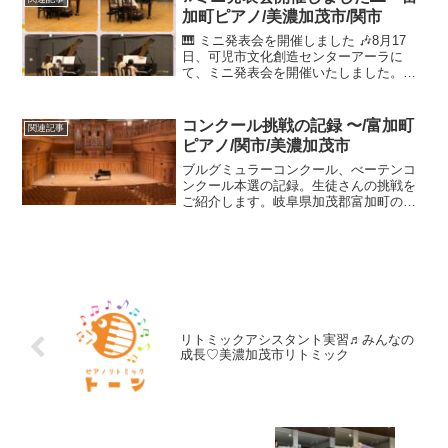
材に出会いました。１本の動画がたった
加町ピアノ/美濃加茂市/関市
１分で、何より「楽しい！」「もっとや
りたい！」とお子様からは大好評。
🎹 ミニ発表会を開催しました 🎶8月17
日、可児市文化創造センターアーラに
て、ミニ発表会を開催いたしました。夏
休みの貴重なお時間を割いてご参加いた
だき、温かく見守ってくださった保護者
の皆さま、本当にありがとうございまし
コンクール挑戦の記録 〜/富加町
関連記事
た。当教室では1年半に...
ピアノ/関市/美濃加茂市
ブルグミュラーコンクール、べーテンコ
ンクール本選の記録。生徒さんの挑戦を
ご紹介します。岐阜県加茂郡富加町の小
さなピアノ教室で、０歳からの音楽教室
を行っております。脳育リトミックから
育ったお子様が、ピアノにステップアッ
プしてコンクールに挑戦、堂々と演奏し
てくれました。
リトミックアシスタント実習♬みんなの
成長♡美濃加茂市リトミック