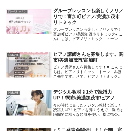
「ピアノリトミック トーン」としては
初めての発表会となります4部に分けて、
グループレッスンも楽しくノリノ
日々のレッスン
小さなお子...
リで！富加町ピアノ/美濃加茂市
リトミック
グループレッスンも楽しくノリノリで！
富加町ピアノ/美濃加茂市リトミック● こ
んにちは、ピアノリトミック トーン
みほこ先生です！入会して間もない年中
さんのグループレッスンです♡2人とも毎
回ノリノリでサイコーに楽しいレッスン
ピアノ講師さんを募集します。関
関連記事
なのです音符の理解...
市/美濃加茂市/富加町
ピアノ講師さんを募集します！⚫︎ こんに
ちは。ピアノリトミック トーン みほ
こ先生です。さて、ピアノリトミック
トーンでは、ご一緒に楽しく指導してい
ただける講師さんを募集しております教
室の理念は、みんな違ってみんな良い！
デジタル教材📱1分で読譜力
関連記事
十人十色、十人十音(...
UP！/関市/美濃加茂市/ピアノ
今の時代に合ったデジタル教材で楽しく
読譜力UP！ピアノを弾くうえで、脳では
瞬間的に様々な領域を使い、指に指令を
出して演奏しています。主に５つの力を
伸ばしたいのですが、それぞれをデジタ
ルでゲーム感覚で身につく、力になる教
♫ミニ発表会開催しました🎹 富
関連記事